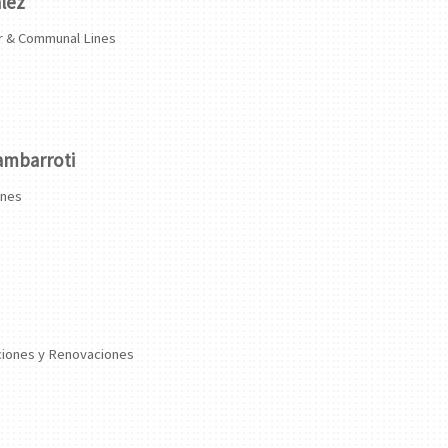
lez
r & Communal Lines
ambarroti
ones
ciones y Renovaciones