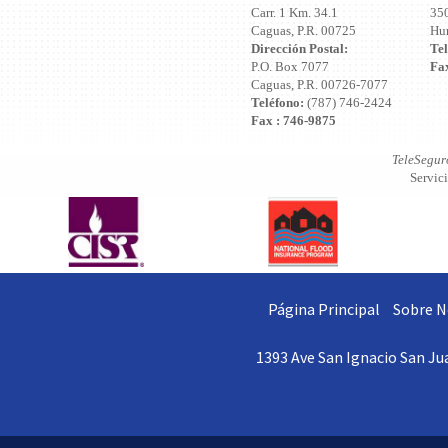
Carr. 1 Km. 34.1
350
Caguas, P.R. 00725
Hu
Dirección Postal:
Tel
P.O. Box 7077
Fa
Caguas, P.R. 00726-7077
Teléfono:
(787) 746-2424
Fax : 746-9875
TeleSegur
Servici
Página Principal
Sobre N
1393 Ave San Ignacio San Jua