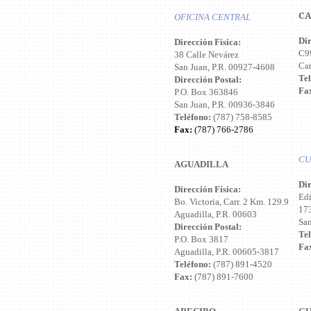
CA
OFICINA CENTRAL
Dir
Dirección Física:
C9
38 Calle Nevárez
Car
San Juan, P.R. 00927-4608
Tel
Dirección Postal:
Fa
P.O. Box 363846
San Juan, P.R. 00936-3846
Teléfono:
(787) 758-8585
Fax:
(787) 766-2786
CU
AGUADILLA
Dir
Dirección Física:
Edi
Bo. Victoria, Carr. 2 Km. 129.9
173
Aguadilla, P.R. 00603
San
Dirección Postal:
Tel
P.O. Box 3817
Fa
Aguadilla, P.R. 00605-3817
Teléfono:
(787) 891-4520
Fax:
(787) 891-7600