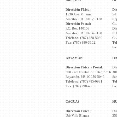
ARECIBO
G
Dirección Física:
Dir
1536 Ave. Miramar
54 
Arecibo, P.R. 00612-0158
Rep
Dirección Postal:
Gu
P.O. Box 140158
Dir
Arecibo, P.R. 00614-0158
P.O
Teléfono:
(787) 878-5080
Gu
Fax:
(787) 880-3102
Tel
Fa
BAYAMÓN
HA
Dirección Física y Postal:
Dir
500 Carr. Estatal PR - 167, Km 6
306
Bayamón, P.R. 00959-5040
San
Teléfono:
(787) 785-0981
Tel
Fax:
(787) 798-4585
Fa
CAGUAS
H
Dirección Física:
Dir
Urb Villa Blanca
350